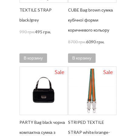
TEXTILE STRAP
CUBE Bag brown сумка
black/grey
кубічної форми
коричневого кольору
990
грн.
495
грн.
8700
грн.
6090
грн.
В корзину
В корзину
Sale
Sale
PARTY Bag black чорна
STRIPED TEXTILE
компактна сумка з
STRAP white/orange-