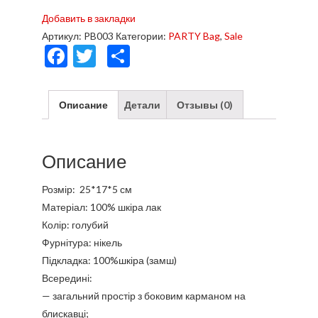
Добавить в закладки
Артикул:
PB003
Категории:
PARTY Bag
,
Sale
F
T
О
ac
w
тп
e
itt
р
Описание
Детали
Отзывы (0)
b
er
а
o
в
Описание
o
и
k
ть
Розмір: 25*17*5 см
Матеріал: 100% шкіра лак
Колір: голубий
Фурнітура: нікель
Підкладка: 100%шкіра (замш)
Всередині:
— загальний простір з боковим карманом на
блискавці;