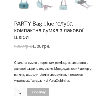
PARTY Bag blue голуба
компактна сумка з лакової
шкіри
9000
грн.
4500
грн.
Стильна сумка з коротким ремінцем, виконана з
лакової шкіри класу люкс. Має додатковий декор у
вигляді шарфу-твіллі з визерунками полотен
української художниці YanaDubinina.
Количество
В корзину