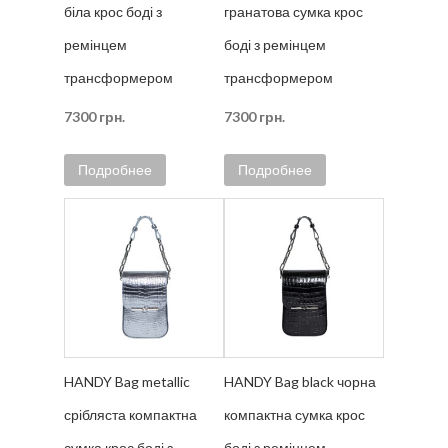
біла крос боді з
гранатова сумка крос
ремінцем
боді з ремінцем
трансформером
трансформером
7300
грн.
7300
грн.
Подробнее
Подробнее
HANDY Bag metallic
HANDY Bag black чорна
срібляста компактна
компактна сумка крос
сумка крос боді з
боді з ремінцем