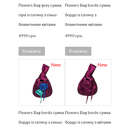
Flowers Bag grey сумка
Flowers Bag bordo сумка
сіра із сатину з сіньо-
бордо із сатину з
блакитними квітами
блакитними квітами
4990
грн.
4990
грн.
В корзину
В корзину
New
New
Flowers Bag bordo сумка
Flowers Bag bordo сумка
бордо із сатину з синьо-
бордо із сатину з квітами