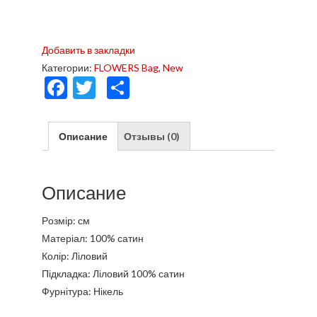
Добавить в закладки
Категории:
FLOWERS Bag
,
New
F
T
О
ac
w
тп
e
itt
р
Описание
Отзывы (0)
b
er
а
o
в
Описание
o
и
k
ть
Р
о
змір: см
Матеріал: 100% сатин
Колір: Ліловий
Підкладка: Ліловий 100% сатин
Фурнітура: Нікель