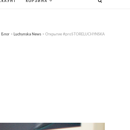
ККАУНТ
КОРЗИНА
>
Блог
>
Luchynska News
>
Открытие #proSTORELUCHYNSKA