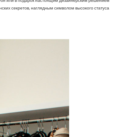
 себя или в подарок настоящим дизайнерским решением
ских секретов, наглядным символом высокого статуса