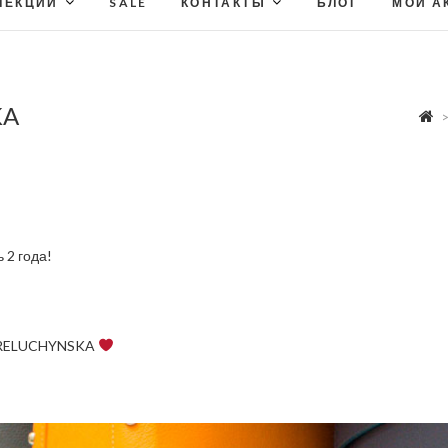
ЛЕКЦИИ
SALE
КОНТАКТЫ
БЛОГ
МОЙ А
KA
 2 года!
TORELUCHYNSKA