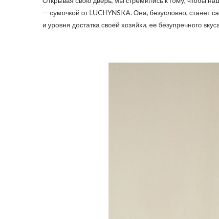
Открывая свою дверь, мы стремились к тому, чтобы н
— сумочкой от LUCHYNSKA. Она, безусловно, станет с
и уровня достатка своей хозяйки, ее безупречного вкус