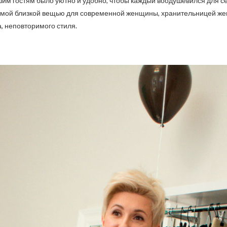
ашим гостям было уютно и удобно, чтобы каждый воодушевился для
амой близкой вещью для современной женщины, хранительницей жен
а, неповторимого стиля.