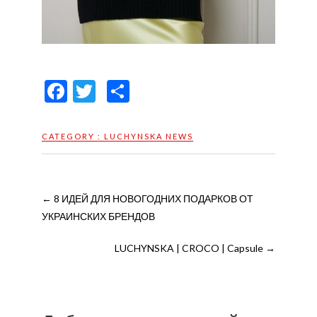
F
T
О
ac
w
тп
e
itt
р
CATEGORY :
LUCHYNSKA NEWS
b
er
а
o
в
o
и
←
8 ИДЕЙ ДЛЯ НОВОГОДНИХ ПОДАРКОВ ОТ
УКРАИНСКИХ БРЕНДОВ
k
ть
LUCHYNSKA | CROCO | Capsule
→